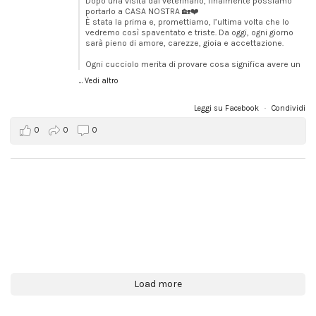
Dopo una visita dal veterinario, finalmente possiamo
portarlo a CASA NOSTRA 🏡❤️
È stata la prima e, promettiamo, l’ultima volta che lo
vedremo così spaventato e triste. Da oggi, ogni giorno
sarà pieno di amore, carezze, gioia e accettazione.
Ogni cucciolo merita di provare cosa significa avere un
...
Vedi altro
Leggi su Facebook
·
Condividi
0
0
0
Load more