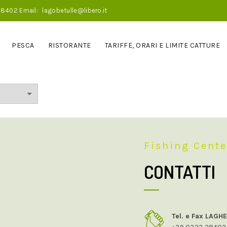
28402
Email:
lagobetulle@libero.it
PESCA
RISTORANTE
TARIFFE, ORARI E LIMITE CATTURE
Fishing Center
CONTATTI
Tel. e Fax LAGH