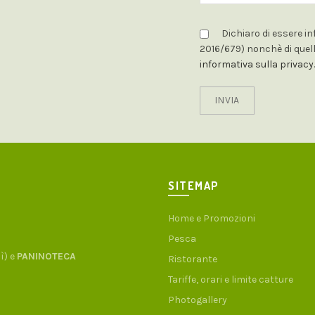
Dichiaro di essere in
2016/679) nonchè di quella 
informativa sulla privacy
.
SITEMAP
Home e Promozioni
Pesca
dì) e
PANINOTECA
Ristorante
Tariffe, orari e limite catture
Photogallery