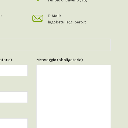
Feriolo di Baveno (VB)
:
E-Mail:
lagobetulle@libero.it
torio)
Messaggio (obbligatorio)